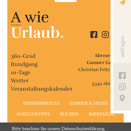
A
wie
Urlaub.
anfragen
360-Grad
Aberseehof
Gassner GmbH
Rundgang
Christian Fritz Weg
10-Tage
19
Wetter
5342 Abersee
Veranstaltungskalender
WISSENSWERTES
ZIMMER & PREISE
AUSFLUGSTIPPS
BUCHEN
IMPRESSUM
DATENSCHUTZ
Bitte beachten Sie unsere Datenschutzerklärung.